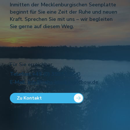
Inmitten der Mecklenburgischen Seenplatte
beginnt für Sie eine Zeit der Ruhe und neuen
Kraft. Sprechen Sie mit uns – wir begleiten
Sie gerne auf diesem Weg.
Für Sie erreichbar
Telefon: +49 (0) 39932 15-0
E-Mail:
info@reha-klinik-malchow.de
Zu Kontakt